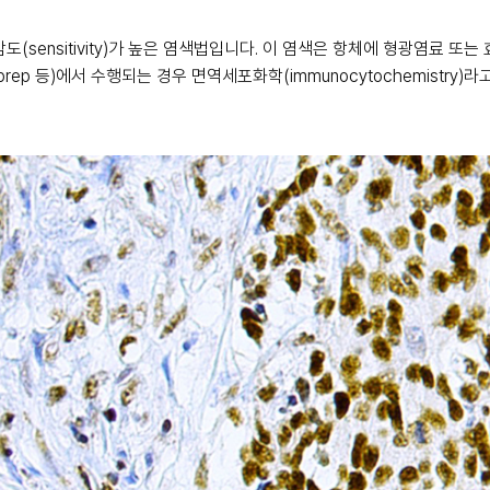
민감도(sensitivity)가 높은 염색법입니다. 이 염색은 항체에 형광염료
e prep 등)에서 수행되는 경우 면역세포화학(immunocytochemistr